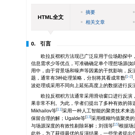
摘要
HTML全文
相关文章
0. 引言
欧拉反褶积方法现已广泛应用于位场勘探中
信息需求少等优点，可准确确定单个理想场源(如
用中，由于背景场和噪声等因素的干扰影响，反
[
1
-
2
]
题，通常有3种处理策略，分别将其看成常数
波处理或采用不同向上延拓高度上的数据进行反
欧拉反褶积方法通常采用滑动窗口进行反演
果非常不利。为此，学者们提出了多种有效的筛选策
[
11
]
Mikhailov等
采用一种人工智能的聚类技术来选
[
13
]
保留合理的解；Ugalde等
采用模糊均值聚类的
[
15
]
与场源深度的有效性剔除坏解；刘强等
根据场
此外，为了获得最优的反演结果，一些学者提出仅在