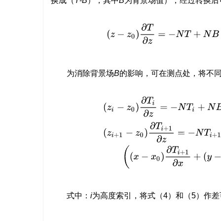
换成（
T
-
B
），其中
B
为背景场值），经过转换后
(
z
−
z
0
)
∂
T
∂
z
=
−
N
T
+
N
为消除背景场
B
的影响，可在测点处，将不同
(
z
i
−
z
0
)
∂
T
i
∂
z
=
−
N
T
i
+
N
B
−
(
(
x
−
x
0
)
∂
T
i
式中：
i
为高度索引，将式（4）和（5）作差