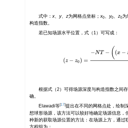
式中：
x
、
y
、
z
为网格点坐标；
x
、
y
、
z
为
0
0
0
构造指数。
若已知场源水平位置，式（1）可写成：
(
z
−
z
0
)
=
−
N
T
−
(
(
x
−
x
0
)
∂
根据式（2）可得场源深度与构造指数之间
确。
[
17
]
Elawadi等
提出在不同的网格点处，绘制
想球形场源，该方法可以较好地确定场源信息，
种新的获取场源位置的方法：在场源上方，通过
方程组为：