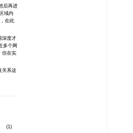
然后再进
区域内
，在此
源深度才
近多个网
。但在实
性关系这
(1)