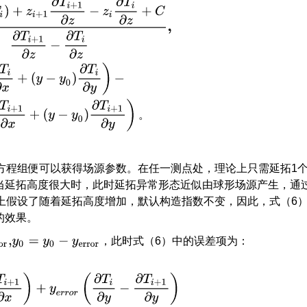
z
−
z
i
∂
T
i
∂
z
+
C
∂
T
i
+
1
∂
z
−
∂
T
i
∂
z
,
其
中
C
=
(
(
x
−
x
0
)
∂
T
i
∂
x
+
(
y
−
y
0
)
∂
T
i
∂
y
)
−
(
(
。
方程组便可以获得场源参数。在任一测点处，理论上只需延拓1
当延拓高度很大时，此时延拓异常形态近似由球形场源产生，通
上假设了随着延拓高度增加，默认构造指数不变，因此，式（6
的效果。
，此时式（6）中的误差项为：
=
y
0
−
y
e
r
r
o
r
y
e
r
r
o
r
(
∂
T
i
∂
y
−
∂
T
i
+
1
∂
y
)
∂
T
i
+
1
∂
z
−
∂
T
i
∂
z
，