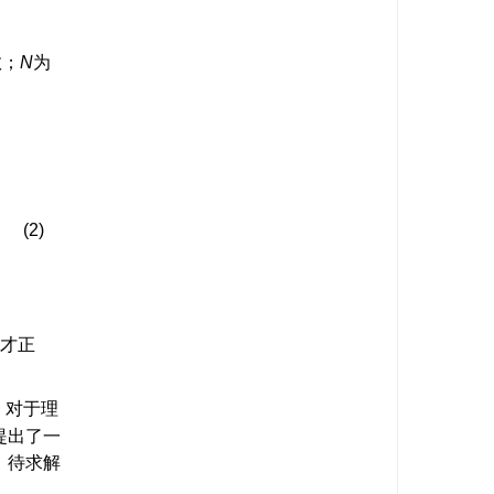
数；
N
为
(2)
度才正
。对于理
提出了一
。待求解