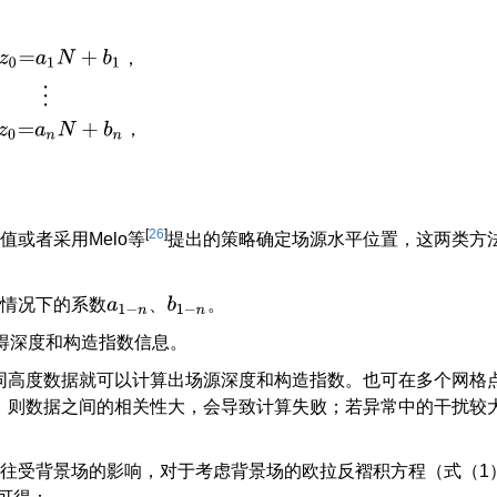
1
N
+
b
1
，
⋮
z
n
−
z
0
=
a
n
N
+
b
n
，
，
，
[
26
]
或者采用Melo等
提出的策略确定场源水平位置，这两类方
、
度情况下的系数
。
a
1
−
n
、
b
1
−
n
得深度和构造指数信息。
同高度数据就可以计算出场源深度和构造指数。也可在多个网格
，则数据之间的相关性大，会导致计算失败；若异常中的干扰较
往往受背景场的影响，对于考虑背景场的欧拉反褶积方程（式（1