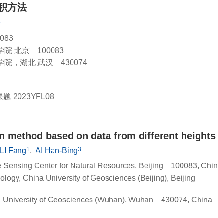
积方法
3
83
 北京 100083
，湖北 武汉 430074
课题
2023YFL08
on method based on data from different heights
1
3
LI Fang
,
AI Han-Bing
 Sensing Center for Natural Resources, Beijing 100083, Chi
ology, China University of Geosciences (Beijing), Beijing
a University of Geosciences (Wuhan), Wuhan 430074, China