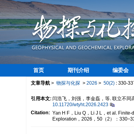
首页
期刊介绍
编委会
文章导航
>
物探与化探
>
2026
>
50(2)
: 330-33
引用本文:
闫浩飞，刘强，李金磊，等. 联立不同高度
10.11720/wtyht.2026.2423
Citation:
Yan H F，Liu Q，Li J L，et al. Finite-di
Exploration，2026，50（2）：330−33