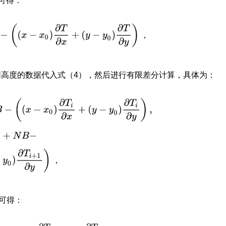
可得：
B
−
(
(
x
−
x
0
)
∂
T
∂
x
+
(
y
−
y
0
)
∂
T
∂
y
)
，
，
高度的数据代入式（4），然后进行有限差分计算，具体为：
∂
x
+
(
y
−
y
0
)
∂
T
i
∂
y
)
,
(
z
i
+
1
−
z
0
)
∂
T
i
+
1
∂
z
=
−
N
T
i
+
1
+
N
B
−
(
(
x
−
x
0
)
∂
T
i
+
1
∂
x
，
可得：