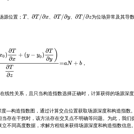
T
、
∂
T
/
∂
x
、
∂
T
/
∂
y
、
∂
T
/
∂
z
、
、
、
场源位置；
为位场异常及其导
T
∂
x
+
(
y
−
y
0
)
∂
T
∂
y
)
∂
T
∂
z
=
a
N
+
b
，
，
存在线性关系，且只当构造指数选择正确时，计算获得的场源深
深度—构造指数图，通过计算交点位置获取场源深度和构造指数
但当存在干扰时，该方法存在交叉点不明确等问题。为此，我们
联立不同高度数据，求解方程组来获得场源深度和构造指数信息