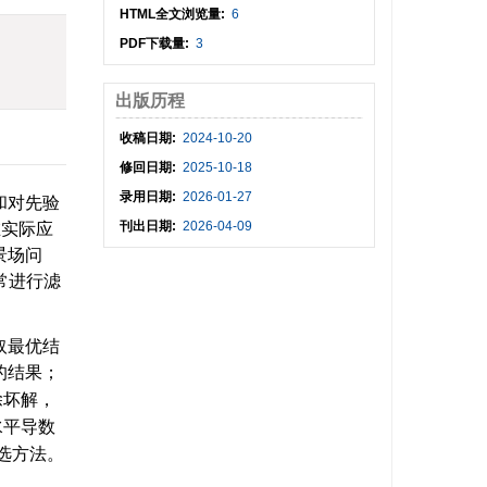
HTML全文浏览量:
6
)
PDF下载量:
3
出版历程
收稿日期:
2024-10-20
修回日期:
2025-10-18
录用日期:
2026-01-27
和对先验
刊出日期:
2026-04-09
在实际应
景场问
常进行滤
取最优结
的结果；
除坏解，
水平导数
选方法。