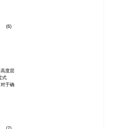
x
−
x
0
)
∂
T
i
+
1
∂
x
+
(
y
−
y
0
)
∂
T
i
+
1
∂
y
)
。
(6)
个高度层
过式
）对于确
(7)