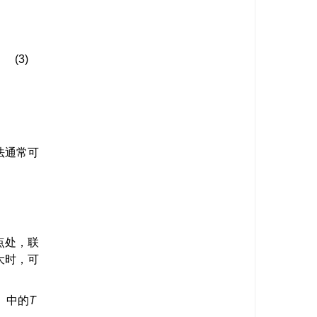
(3)
法通常可
点处，联
大时，可
）中的
T