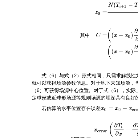
z
0
=
N
(
T
i
+
1
−
T
i
)
+
z
i
+
1
∂
T
i
+
1
∂
其
中
式（6）与式（2）形式相同，只需求解线性
就可以获得场源参数信息。对于地下未知场源，
（6）可获得场源中心位置。对于式（6），实际
定球形或近球形场源等规则场源的埋深具有良好
若估算的水平位置存在误差
x
0
=
x
0
−
x
e
r
r
o
r
,
y
0
e
r
r
o
r
=
x
e
r
r
o
r
(
∂
T
i
∂
x
−
∂
T
i
+
1
∂
x
)
+