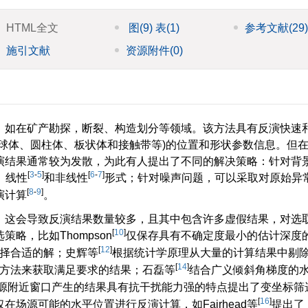
HTML全文
图
(9)
表
(1)
参考文献
(29
施引文献
资源附件
(0)
，如在矿产勘探，断裂、构造划分等领域。该方法具有反演快速
球体、圆柱体、板状体和接触带等)的位置和形状参数信息。但
演结果通常较为发散，为此有人提出了不同的解决策略：针对背
[
3
-
5
]
[
6
-
7
]
、线性
和非线性
形式；针对噪声问题，可以采取对原始异
[
8
-
9
]
演计算
。
，这会导致反演结果数量较多，且其中包含许多虚假结果，对选
[
10
]
略，比如Thompson
仅保存具有不确定度最小的估计深度
[
12
]
择合适的解；史辉等
根据统计学原理从大量的计算结果中剔
[
14
]
方法来获取满足要求的结果；石磊等
结合广义倾斜角梯度的
源附近窗口产生的结果具有抗干扰能力强的特点提出了变坐标筛
[
16
]
场源可能的水平位置进行反演计算，如Fairhead等
提出了