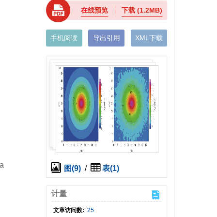
在线预览
下载
(1.2MB)
手机阅读
导出引用
XML下载
na
图(9)
/
表(1)
计量
文章访问数:
25