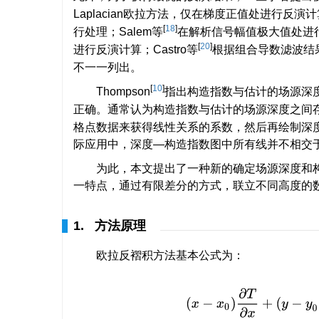
Laplacian欧拉方法，仅在梯度正值处进行反演计算
[
18
]
行处理；Salem等
在解析信号幅值极大值处进
[
20
]
进行反演计算；Castro等
根据组合导数滤波结
不一一列出。
[
10
]
Thompson
指出构造指数与估计的场源深
正确。通常认为构造指数与估计的场源深度之间
格点数据来获得线性关系的系数，然后再绘制深
际应用中，深度—构造指数图中所有线并不相交
为此，本文提出了一种新的确定场源深度和
一特点，通过有限差分的方式，联立不同高度的
1. 方法原理
欧拉反褶积方法基本公式为：
(
x
−
x
0
)
∂
T
∂
x
+
(
y
−
y