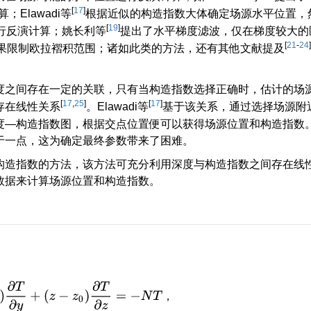
[
17
]
；Elawadi等
根据近似的构造指数大体确定场源水平位置，
[
19
]
行反演计算；姚长利等
提出了水平梯度滤波，仅在梯度较大的
[
21
-
24
]
果限制欧拉褶积范围；诸如此类的方法，还有其他文献提及
度之间存在一定的关联，只有当构造指数选择正确时，估计的场
[
17
,
25
]
[
17
]
存在线性关系
。Elawadi等
基于该关系，通过选择场源附
度—构造指数图，根据交点位置便可以获得场源位置和构造指数
于一点，这为确定最终参数带来了困难。
构造指数的方法，该方法可充分利用深度与构造指数之间存在线
数据来计算场源位置和构造指数。
0
)
∂
T
∂
y
+
(
z
−
z
0
)
∂
T
∂
z
=
−
N
T
，
，