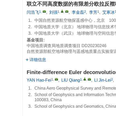
联立不同高度数据的有限差分欧拉反褶
1
,
1
,
,
2
1
闫浩飞
,
刘强
,
李金磊
,
李芳
,
艾寒冰
1.
中国自然资源航空物探遥感中心，北京 1000
2.
中国地质大学（北京） 地球物理与信息技术学院
3.
中国地质大学（武汉） 地球物理与空间信息学院
基金项目:
中国地质调查局地质调查项目
DD20230246
自然资源部航空地球物理与遥感地质重点实验室
详细信息
Finite-difference Euler deconvoluti
1
,
1
,
,
2
YAN Hao-Fei
,
LIU Qiang
,
LI Jin-Lei
,
1.
China Aero Geophysical Survey and Remote
2.
School of Geophysics and Information Techn
100083, China
3.
School of Geophysics and Geomatics, Chin