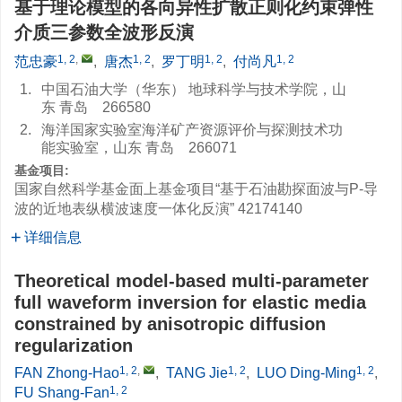
基于理论模型的各向异性扩散正则化约束弹性
介质三参数全波形反演
1, 2
,
1, 2
1, 2
1, 2
范忠豪
,
唐杰
,
罗丁明
,
付尚凡
1.
中国石油大学（华东） 地球科学与技术学院，山
东 青岛 266580
2.
海洋国家实验室海洋矿产资源评价与探测技术功
能实验室，山东 青岛 266071
基金项目:
国家自然科学基金面上基金项目“基于石油勘探面波与P-导
波的近地表纵横波速度一体化反演”
42174140
详细信息
Theoretical model-based multi-parameter
full waveform inversion for elastic media
constrained by anisotropic diffusion
regularization
1, 2
,
1, 2
1, 2
FAN Zhong-Hao
,
TANG Jie
,
LUO Ding-Ming
,
1, 2
FU Shang-Fan