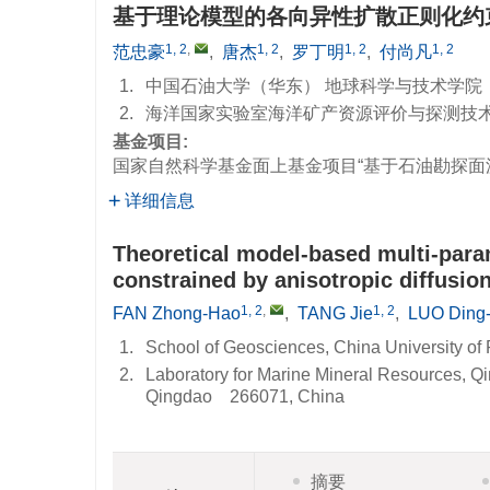
基于理论模型的各向异性扩散正则化约
1, 2
,
1, 2
1, 2
1, 2
范忠豪
,
唐杰
,
罗丁明
,
付尚凡
1.
中国石油大学（华东） 地球科学与技术学院，山
2.
海洋国家实验室海洋矿产资源评价与探测技术功
基金项目:
国家自然科学基金面上基金项目“基于石油勘探面
详细信息
Theoretical model-based multi-param
constrained by anisotropic diffusion
1, 2
,
1, 2
FAN Zhong-Hao
,
TANG Jie
,
LUO Ding
1.
School of Geosciences, China University o
2.
Laboratory for Marine Mineral Resources, Q
Qingdao 266071, China
摘要