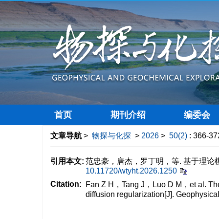
首页
期刊介绍
编委会
文章导航
>
物探与化探
>
2026
>
50(2)
: 366-37
引用本文:
范忠豪，唐杰，罗丁明，等. 基于理论模型
10.11720/wtyht.2026.1250
Citation:
Fan Z H，Tang J，Luo D M，et al. Theore
diffusion regularization[J]. Geoph