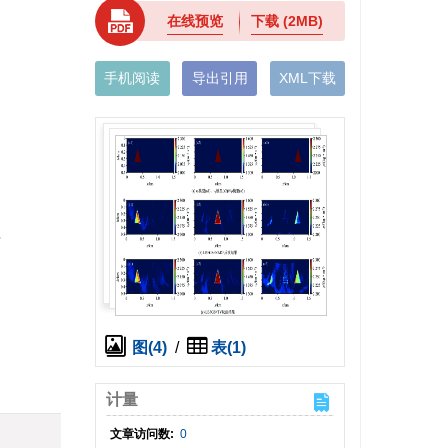
在线预览
下载
(2MB)
手机阅读
导出引用
XML下载
图(4)
/
表(1)
计量
文章访问数:
0
)