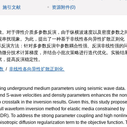
施引文献
资源附件
(0)
数。对于弹性介质多参数反演，由于纵横波速度以及密度参数之
现串扰现象。为此，提出了一种基于非线性各向异性扩散正则化
形反演方法：针对多参数反演中参数耦合性强、反演非线性强的
动微分技术计算梯度，并结合小批次策略进行迭代优化。实验结
扰，提高反演稳定性。
数
/
非线性各向异性扩散正则化
erring underground medium parameters using seismic wave data.
nd S-wave velocities and density parameters enhances the nonl
crosstalk in the inversion results. Given this, this study propos
full waveform inversion method for elastic media constrained by
NADR). To address the strong parameter coupling and high nonline
sotropic diffusion regularization term to the objective function. T